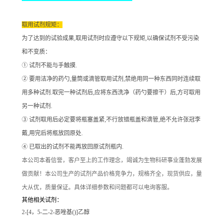
取用试剂规矩：
为了达到的试验成果
,取用试剂时应遵守以下规矩,以确保试剂不受污染
和不变质：
① 试剂不能与手触摸.
② 要用洁净的药勺,量筒或滴管取用试剂,禁绝用同一种东西同时连续取
用多种试剂.取完一种试剂后,应将东西洗净（药勺要擦干）后,方可取用
另一种试剂.
③ 试剂取用后必定要将瓶塞盖紧,不行放错瓶盖和滴管,绝不允许张冠李
戴,用完后将瓶放回原处.
④ 已取出的试剂不能再放回原试剂瓶内.
本公司本着信誉
，客户至上的工作理念，竭诚为生物科研事业蓬勃发展
做贡献！本公司生产的试剂产品价格竞争力，规格齐全，现货供应，量
大从优，质量保证。具体详细参数和问题都可以电询客服。
其他相关试剂：
2-[4，5-二-2-恶唑基()]乙醇