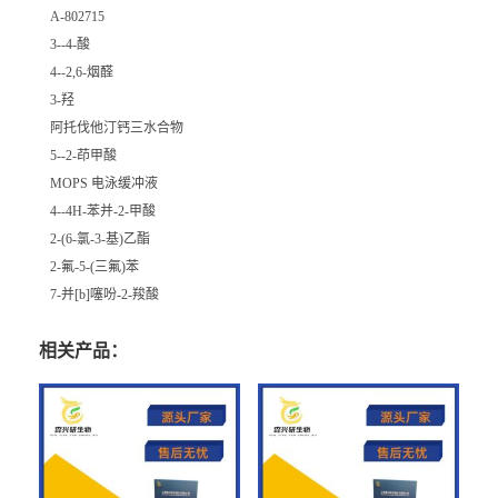
A-802715
3--4-酸
4--2,6-烟醛
3-羟
阿托伐他汀钙三水合物
5--2-茚甲酸
MOPS 电泳缓冲液
4--4H-苯并-2-甲酸
2-(6-氯-3-基)乙酯
2-氟-5-(三氟)苯
7-并[b]噻吩-2-羧酸
相关产品：