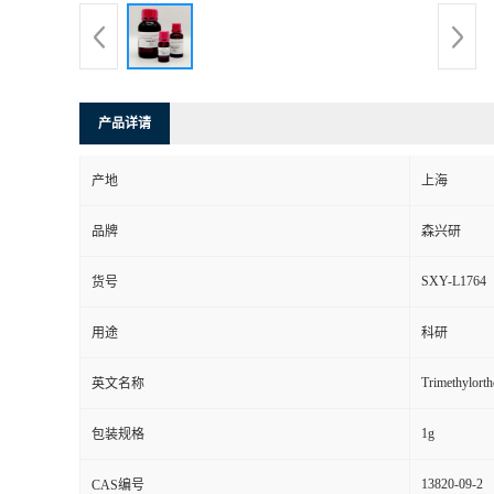
产品详请
产地
上海
品牌
森兴研
SXY-L1764
货号
用途
科研
Trimethylorth
英文名称
1g
包装规格
13820-09-2
CAS编号