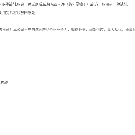
用多种试剂.取完一种试剂后,应将东西洗净（药勺要擦干）后,方可取用另一种试剂.
,用完后将瓶放回原处.
做贡献！本公司生产的试剂产品价格竞争力，规格齐全，现货供应，量大从优，质量
-4-羧酸