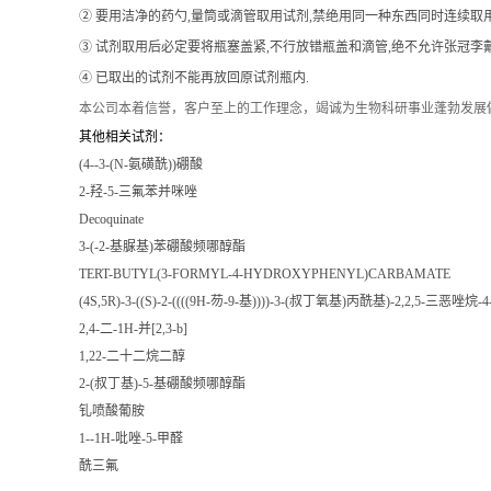
② 要用洁净的药勺,量筒或滴管取用试剂,禁绝用同一种东西同时连续取
③ 试剂取用后必定要将瓶塞盖紧,不行放错瓶盖和滴管,绝不允许张冠李戴
④ 已取出的试剂不能再放回原试剂瓶内.
本公司本着信誉
，客户至上的工作理念，竭诚为生物科研事业蓬勃发展
其他相关试剂：
(4--3-(N-氨磺酰))硼酸
2-羟-5-三氟苯并咪唑
Decoquinate
3-(-2-基脲基)苯硼酸频哪醇酯
TERT-BUTYL(3-FORMYL-4-HYDROXYPHENYL)CARBAMATE
(4S,5R)-3-((S)-2-((((9H-芴-9-基))))-3-(叔丁氧基)丙酰基)-2,2,5-三恶唑烷
2,4-二-1H-并[2,3-b]
1,22-二十二烷二醇
2-(叔丁基)-5-基硼酸频哪醇酯
钆喷酸葡胺
1--1H-吡唑-5-甲醛
酰三氟