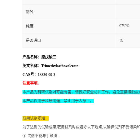
别名
97%%
纯度
是否进口
否
产品名称：原戊酸三
英文名称：Trimethylorthovalerate
CAS号：13820-09-2
注意事项
:
本产品为科研试剂对可能有害，请做好安全防护工作，避免直接接触皮
本产品仅用于科研用途，禁止用于人身上。
取用试剂规矩：
为了达到的试验成果
,取用试剂时应遵守以下规矩,以确保试剂不受污染
① 试剂不能与手触摸.