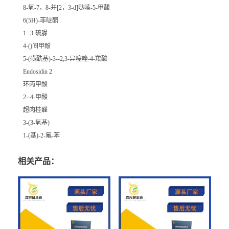
8-氧-7，8-并[2，3-d]哒嗪-5-甲酸
6(5H)-菲啶酮
1--3-硫脲
4-()间甲酚
5-(磺酰基)-3--2,3-异噻唑-4-羧酸
Endosidin 2
环丙甲酸
2--4-甲酸
超肉桂醛
3-(3-氧基)
1-(基)-2-氟-苯
相关产品：