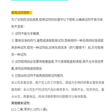
取用试剂规矩：
为了达到的试验成果
,取用试剂时应遵守以下规矩,以确保试剂不受污染
和不变质：
① 试剂不能与手触摸.
② 要用洁净的药勺,量筒或滴管取用试剂,禁绝用同一种东西同时连续取
用多种试剂.取完一种试剂后,应将东西洗净（药勺要擦干）后,方可取用
另一种试剂.
③ 试剂取用后必定要将瓶塞盖紧,不行放错瓶盖和滴管,绝不允许张冠李
戴,用完后将瓶放回原处.
④ 已取出的试剂不能再放回原试剂瓶内.
本公司本着信誉
，客户至上的工作理念，竭诚为生物科研事业蓬勃发展
做贡献！本公司生产的试剂产品价格竞争力，规格齐全，现货供应，量
大从优，质量保证。具体详细参数和问题都可以电询客服。
其他相关试剂：
(2,2-二氟-苯并[1,3]代l-5-基)-