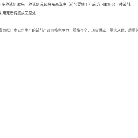
用多种试剂.取完一种试剂后,应将东西洗净（药勺要擦干）后,方可取用另一种试剂.
,用完后将瓶放回原处.
做贡献！本公司生产的试剂产品价格竞争力，规格齐全，现货供应，量大从优，质量