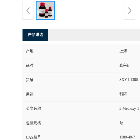
产品详请
产地
上海
品牌
森兴研
SXY-L1300
货号
用途
科研
3-Methoxy-1-
英文名称
1g
包装规格
1589-49-7
CAS编号