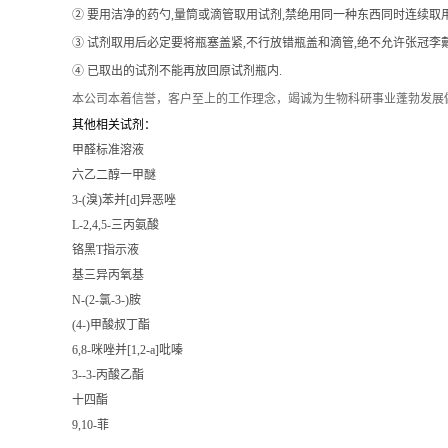
② 要用洁净的药勺,量筒或滴管取用试剂,禁绝用同一种东西同时连续取
③ 试剂取用后必定要将瓶塞盖紧,不行放错瓶盖和滴管,绝不允许张冠李戴
④ 已取出的试剂不能再放回原试剂瓶内.
本公司本着信誉
，客户至上的工作理念，竭诚为生物科研事业蓬勃发展
其他相关试剂：
甲醛标准溶液
六乙二醇一甲醚
3-(溴)苯并[d]异恶唑
L-2,4,5-三丙氨酸
铬黑T指示液
基三异丙氧基
N-(2-氯-3-)胺
(4-)甲酸叔丁酯
6,8-咪唑并[1,2-a]吡嗪
3--3-丙酸乙酯
十四酯
9,10-菲