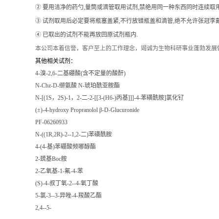
② 要用洁净的药勺,量筒或滴管取用试剂,禁绝用同一种东西同时连续取
③ 试剂取用后必定要将瓶塞盖紧,不行放错瓶盖和滴管,绝不允许张冠李戴
④ 已取出的试剂不能再放回原试剂瓶内.
本公司本着信誉
，客户至上的工作理念，竭诚为生物科研事业蓬勃发展
其他相关试剂：
4-溴-2,6-二基硼酸(含不定量的酸酐)
N-Cbz-D-缬氨酸 N-琥珀酰亚胺酯
N-[(1S，2S)-1，2-二-2-[[3-(Η6-)丙基]]]-4-苯磺酰胺]氯化钌
(±)-4-hydroxy Propranolol β-D-Glucuronide
PF-06260933
N-((1R,2R)-2--1,2-二)苯磺酰胺
4-(4-基)苯硼酸频哪醇酯
2-巯基Boc胺
2-乙氧基-1-氟-4-苯
(S)-4-叔丁氧-2--4-氧丁酸
5-氯-3--3-异唑-4-羧酸乙酯
2,4--5-