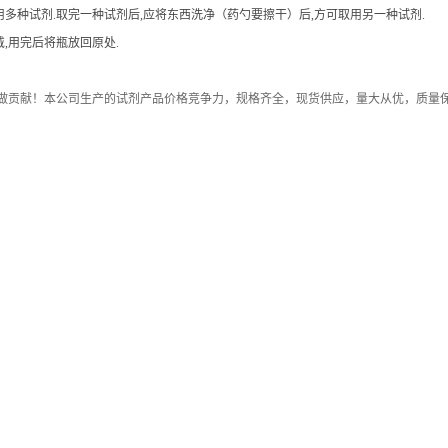
用多种试剂.取完一种试剂后,应将东西洗净（药勺要擦干）后,方可取用另一种试剂.
,用完后将瓶放回原处.
做贡献！本公司生产的试剂产品价格竞争力，规格齐全，现货供应，量大从优，质量