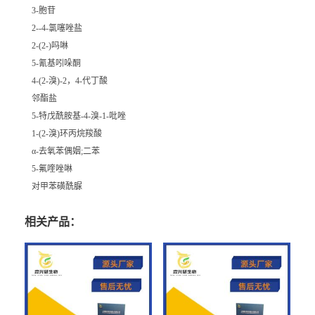
3-胞苷
2--4-氯噻唑盐
2-(2-)吗啉
5-氰基吲哚酮
4-(2-溴)-2，4-代丁酸
邻酯盐
5-特戊酰胺基-4-溴-1-吡唑
1-(2-溴)环丙烷羧酸
α-去氧苯偶姻;二苯
5-氟喹唑啉
对甲苯磺酰脲
相关产品：