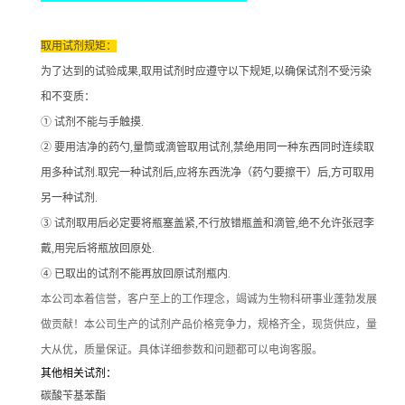
取用试剂规矩：
为了达到的试验成果
,取用试剂时应遵守以下规矩,以确保试剂不受污染
和不变质：
① 试剂不能与手触摸.
② 要用洁净的药勺,量筒或滴管取用试剂,禁绝用同一种东西同时连续取
用多种试剂.取完一种试剂后,应将东西洗净（药勺要擦干）后,方可取用
另一种试剂.
③ 试剂取用后必定要将瓶塞盖紧,不行放错瓶盖和滴管,绝不允许张冠李
戴,用完后将瓶放回原处.
④ 已取出的试剂不能再放回原试剂瓶内.
本公司本着信誉
，客户至上的工作理念，竭诚为生物科研事业蓬勃发展
做贡献！本公司生产的试剂产品价格竞争力，规格齐全，现货供应，量
大从优，质量保证。具体详细参数和问题都可以电询客服。
其他相关试剂：
碳酸苄基苯酯