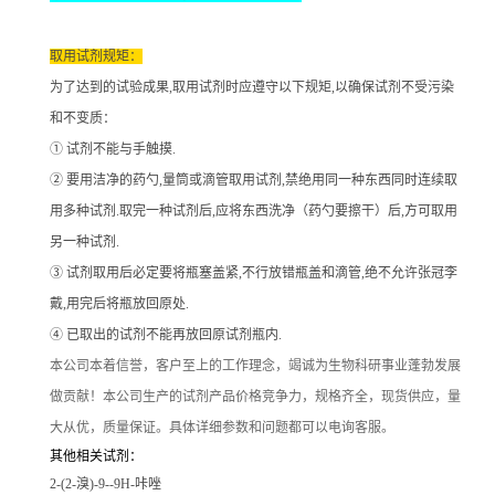
取用试剂规矩：
为了达到的试验成果
,取用试剂时应遵守以下规矩,以确保试剂不受污染
和不变质：
① 试剂不能与手触摸.
② 要用洁净的药勺,量筒或滴管取用试剂,禁绝用同一种东西同时连续取
用多种试剂.取完一种试剂后,应将东西洗净（药勺要擦干）后,方可取用
另一种试剂.
③ 试剂取用后必定要将瓶塞盖紧,不行放错瓶盖和滴管,绝不允许张冠李
戴,用完后将瓶放回原处.
④ 已取出的试剂不能再放回原试剂瓶内.
本公司本着信誉
，客户至上的工作理念，竭诚为生物科研事业蓬勃发展
做贡献！本公司生产的试剂产品价格竞争力，规格齐全，现货供应，量
大从优，质量保证。具体详细参数和问题都可以电询客服。
其他相关试剂：
2-(2-溴)-9--9H-咔唑