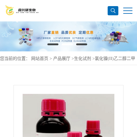
您当前的位置：
网站首页
>
产品展厅
>
生化试剂
>
氯化镍(II)乙二醇二甲
基醚络合物