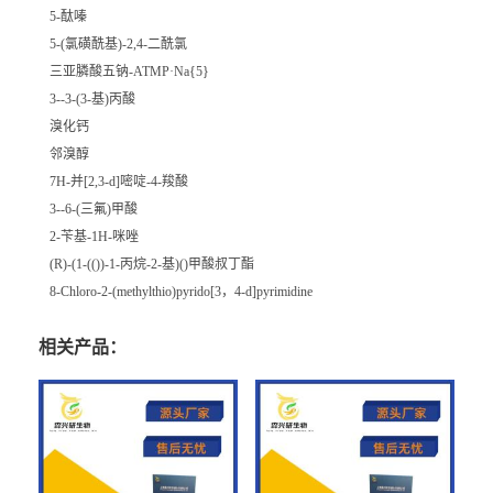
5-酞嗪
5-(氯磺酰基)-2,4-二酰氯
三亚膦酸五钠-ATMP·Na{5}
3--3-(3-基)丙酸
溴化钙
邻溴醇
7H-并[2,3-d]嘧啶-4-羧酸
3--6-(三氟)甲酸
2-苄基-1H-咪唑
(R)-(1-(())-1-丙烷-2-基)()甲酸叔丁酯
8-Chloro-2-(methylthio)pyrido[3，4-d]pyrimidine
相关产品：