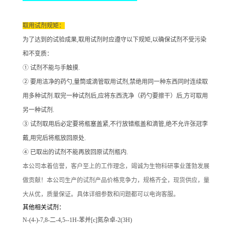
取用试剂规矩：
为了达到的试验成果
,取用试剂时应遵守以下规矩,以确保试剂不受污染
和不变质：
① 试剂不能与手触摸.
② 要用洁净的药勺,量筒或滴管取用试剂,禁绝用同一种东西同时连续取
用多种试剂.取完一种试剂后,应将东西洗净（药勺要擦干）后,方可取用
另一种试剂.
③ 试剂取用后必定要将瓶塞盖紧,不行放错瓶盖和滴管,绝不允许张冠李
戴,用完后将瓶放回原处.
④ 已取出的试剂不能再放回原试剂瓶内.
本公司本着信誉
，客户至上的工作理念，竭诚为生物科研事业蓬勃发展
做贡献！本公司生产的试剂产品价格竞争力，规格齐全，现货供应，量
大从优，质量保证。具体详细参数和问题都可以电询客服。
其他相关试剂：
N-(4-)-7,8-二-4,5--1H-苯并[c]氮杂卓-2(3H)