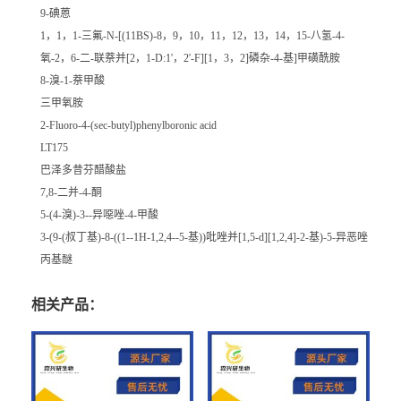
9-碘蒽
1，1，1-三氟-N-[(11BS)-8，9，10，11，12，13，14，15-八氢-4-
氧-2，6-二-联萘并[2，1-D:1'，2'-F][1，3，2]磷杂-4-基]甲磺酰胺
8-溴-1-萘甲酸
三甲氧胺
2-Fluoro-4-(sec-butyl)phenylboronic acid
LT175
巴泽多昔芬醋酸盐
7,8-二并-4-酮
5-(4-溴)-3--异噁唑-4-甲酸
3-(9-(叔丁基)-8-((1--1H-1,2,4--5-基))吡唑并[1,5-d][1,2,4]-2-基)-5-异恶唑
丙基醚
相关产品：