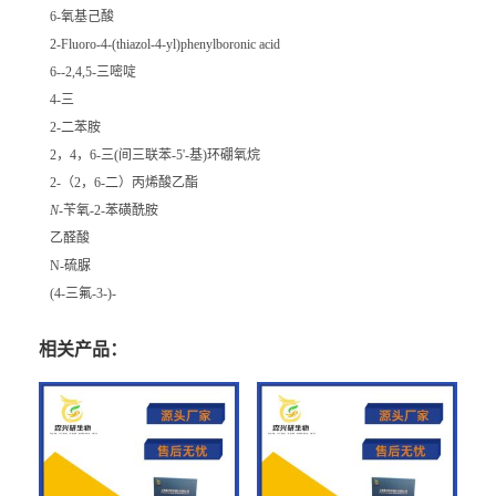
6-氧基己酸
2-Fluoro-4-(thiazol-4-yl)phenylboronic acid
6--2,4,5-三嘧啶
4-三
2-二苯胺
2，4，6-三(间三联苯-5'-基)环硼氧烷
2-（2，6-二）丙烯酸乙酯
N
-苄氧-2-苯磺酰胺
乙醛酸
N-硫脲
(4-三氟-3-)-
相关产品：