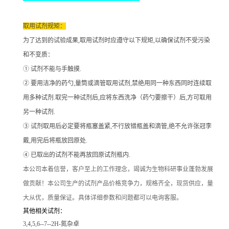
取用试剂规矩：
为了达到的试验成果
,取用试剂时应遵守以下规矩,以确保试剂不受污染
和不变质：
① 试剂不能与手触摸.
② 要用洁净的药勺,量筒或滴管取用试剂,禁绝用同一种东西同时连续取
用多种试剂.取完一种试剂后,应将东西洗净（药勺要擦干）后,方可取用
另一种试剂.
③ 试剂取用后必定要将瓶塞盖紧,不行放错瓶盖和滴管,绝不允许张冠李
戴,用完后将瓶放回原处.
④ 已取出的试剂不能再放回原试剂瓶内.
本公司本着信誉
，客户至上的工作理念，竭诚为生物科研事业蓬勃发展
做贡献！本公司生产的试剂产品价格竞争力，规格齐全，现货供应，量
大从优，质量保证。具体详细参数和问题都可以电询客服。
其他相关试剂：
3,4,5,6--7--2H-氮杂卓