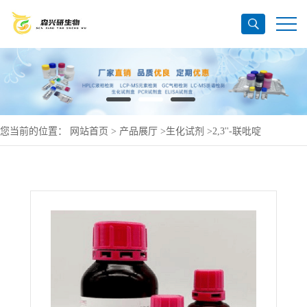
您当前的位置：
网站首页
>
产品展厅
>
生化试剂
>
2,3''-联吡啶