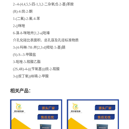
2--4-(4,4,5,5-四-1,3,2-二杂氧戊-2-基)苯胺
(R)-4-烷-2-酮
1-(二氟)-2-氟-4-苯
2-()咪唑
6-溴-8-咪唑并[1,2-a]吡嗪
介孔化硅比表面积、总孔容及孔径标准物质
3-(4-吗啉-7H-并[2,3-d]嘧啶-5-基)腈
(S)-S--3-甲酸盐
3-吡唑-5-羧酸乙酯
(2S,4R)-4-(((苄氧基)))烷-2-羧酸
3-((叔丁氧))呋喃-2-甲酸
相关产品：