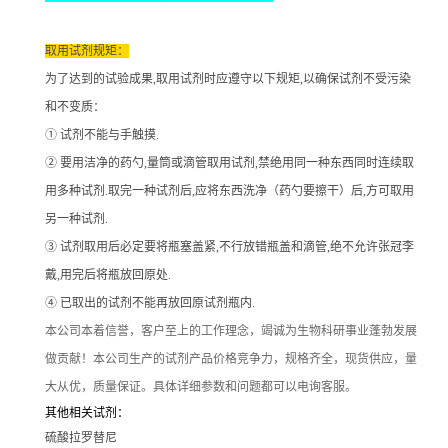
取用试剂规矩：
为了达到的试验成果
,取用试剂时应遵守以下规矩,以确保试剂不受污染
和不变质：
① 试剂不能与手触摸.
② 要用洁净的药勺,量筒或滴管取用试剂,禁绝用同一种东西同时连续取
用多种试剂.取完一种试剂后,应将东西洗净（药勺要擦干）后,方可取用
另一种试剂.
③ 试剂取用后必定要将瓶塞盖紧,不行放错瓶盖和滴管,绝不允许张冠李
戴,用完后将瓶放回原处.
④ 已取出的试剂不能再放回原试剂瓶内.
本公司本着信誉
，客户至上的工作理念，竭诚为生物科研事业蓬勃发展
做贡献！本公司生产的试剂产品价格竞争力，规格齐全，现货供应，量
大从优，质量保证。具体详细参数和问题都可以电询客服。
其他相关试剂：
硫酸拉罗替尼