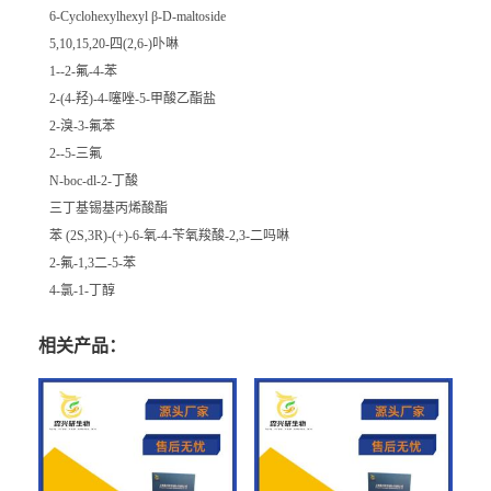
6-Cyclohexylhexyl β-D-maltoside
5,10,15,20-四(2,6-)卟啉
1--2-氟-4-苯
2-(4-羟)-4-噻唑-5-甲酸乙酯盐
2-溴-3-氟苯
2--5-三氟
N-boc-dl-2-丁酸
三丁基锡基丙烯酸酯
苯 (2S,3R)-(+)-6-氧-4-苄氧羧酸-2,3-二吗啉
2-氟-1,3二-5-苯
4-氯-1-丁醇
相关产品：