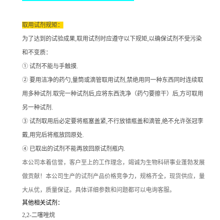
取用试剂规矩：
为了达到的试验成果
,取用试剂时应遵守以下规矩,以确保试剂不受污染
和不变质：
① 试剂不能与手触摸.
② 要用洁净的药勺,量筒或滴管取用试剂,禁绝用同一种东西同时连续取
用多种试剂.取完一种试剂后,应将东西洗净（药勺要擦干）后,方可取用
另一种试剂.
③ 试剂取用后必定要将瓶塞盖紧,不行放错瓶盖和滴管,绝不允许张冠李
戴,用完后将瓶放回原处.
④ 已取出的试剂不能再放回原试剂瓶内.
本公司本着信誉
，客户至上的工作理念，竭诚为生物科研事业蓬勃发展
做贡献！本公司生产的试剂产品价格竞争力，规格齐全，现货供应，量
大从优，质量保证。具体详细参数和问题都可以电询客服。
其他相关试剂：
2,2-二噻唑烷