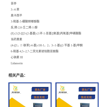
苦亭
3--4-苯
奥卡西平
3-羧基-5-硼酸频哪醇酯
反,顺-2,6-壬二烯-1-醇
(E)-2-[3-[[[3-(2-基基)-2-环-1-亚基]]氧基]丙氧基]甲磺酸酯
当药黄素
(4-([1，1′-联苯]-4-基)-1H-1，2，3--1-基)(2-苄基 1-基)甲酮
6-羧基-4,5--2,7-二荧光素琥珀酰亚胺酯
心钠素 III
Lidanserin
相关产品：