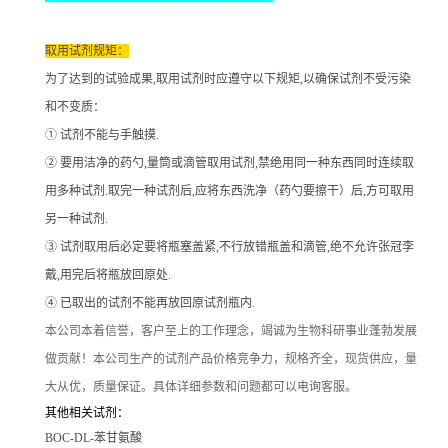
取用试剂规矩：
为了达到的试验成果
,取用试剂时应遵守以下规矩,以确保试剂不受污染
和不变质：
① 试剂不能与手触摸.
② 要用洁净的药勺,量筒或滴管取用试剂,禁绝用同一种东西同时连续取
用多种试剂.取完一种试剂后,应将东西洗净（药勺要擦干）后,方可取用
另一种试剂.
③ 试剂取用后必定要将瓶塞盖紧,不行放错瓶盖和滴管,绝不允许张冠李
戴,用完后将瓶放回原处.
④ 已取出的试剂不能再放回原试剂瓶内.
本公司本着信誉
，客户至上的工作理念，竭诚为生物科研事业蓬勃发展
做贡献！本公司生产的试剂产品价格竞争力，规格齐全，现货供应，量
大从优，质量保证。具体详细参数和问题都可以电询客服。
其他相关试剂：
BOC-DL-苯甘氨酸