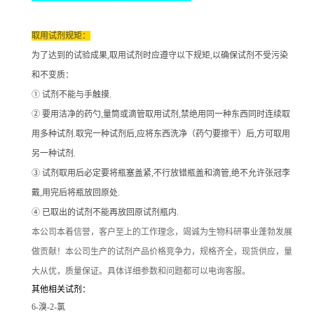
取用试剂规矩：
为了达到的试验成果
,取用试剂时应遵守以下规矩,以确保试剂不受污染
和不变质：
① 试剂不能与手触摸.
② 要用洁净的药勺,量筒或滴管取用试剂,禁绝用同一种东西同时连续取
用多种试剂.取完一种试剂后,应将东西洗净（药勺要擦干）后,方可取用
另一种试剂.
③ 试剂取用后必定要将瓶塞盖紧,不行放错瓶盖和滴管,绝不允许张冠李
戴,用完后将瓶放回原处.
④ 已取出的试剂不能再放回原试剂瓶内.
本公司本着信誉
，客户至上的工作理念，竭诚为生物科研事业蓬勃发展
做贡献！本公司生产的试剂产品价格竞争力，规格齐全，现货供应，量
大从优，质量保证。具体详细参数和问题都可以电询客服。
其他相关试剂：
6-溴-2-氯