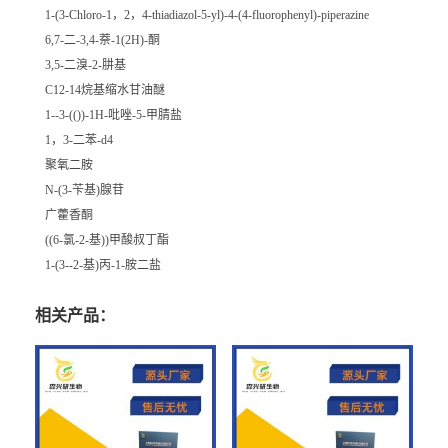
1-(3-Chloro-1，2，4-thiadiazol-5-yl)-4-(4-fluorophenyl)-piperazine
6,7-二-3,4-萘-1(2H)-酮
3,5-二溴-2-肼基
C12-14烷基缩水甘油醚
1--3-(())-1H-吡唑-5-甲腈盐
1，3-二苯-d4
聚氧二胺
N-(3-苄基)腺苷
广藿香酮
((6-氯-2-基))甲酸叔丁酯
1-(3--2-基)丙-1-胺二盐
相关产品：