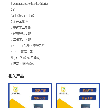
3-Aminotropane dihydrochloride
2-()
(s)-3-(Boc-)-4-丁酸
5-苯并三氮唑
5-基间苯二甲酸
4-羟噁唑烷-2-酮
7-三氟苯并-4-酮
1,5-二-1H-吡唑-3-甲酸乙酯
4，4'-二氰基二苯
聚(D,L-乳酸-co-乙醇酸)
1-己基-3-咪唑酸盐
相关产品：