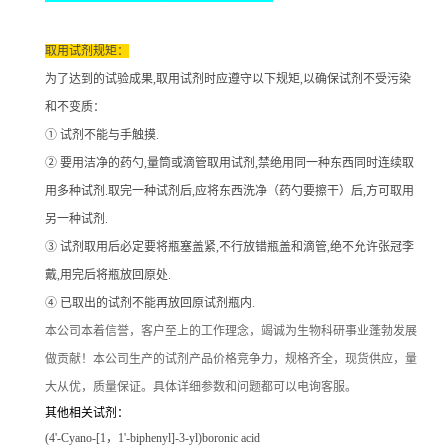
取用试剂规矩：
为了达到的试验成果
,取用试剂时应遵守以下规矩,以确保试剂不受污染
和不变质：
① 试剂不能与手触摸.
② 要用洁净的药勺,量筒或滴管取用试剂,禁绝用同一种东西同时连续取
用多种试剂.取完一种试剂后,应将东西洗净（药勺要擦干）后,方可取用
另一种试剂.
③ 试剂取用后必定要将瓶塞盖紧,不行放错瓶盖和滴管,绝不允许张冠李
戴,用完后将瓶放回原处.
④ 已取出的试剂不能再放回原试剂瓶内.
本公司本着信誉
，客户至上的工作理念，竭诚为生物科研事业蓬勃发展
做贡献！本公司生产的试剂产品价格竞争力，规格齐全，现货供应，量
大从优，质量保证。具体详细参数和问题都可以电询客服。
其他相关试剂：
(4'-Cyano-[1，1'-biphenyl]-3-yl)boronic acid