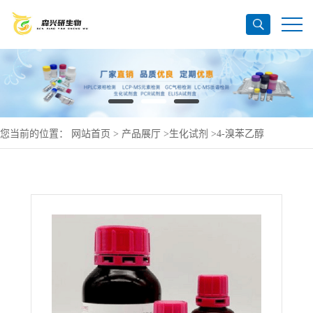
您当前的位置：
网站首页
>
产品展厅
>
生化试剂
>
4-溴苯乙醇