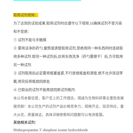
取用试剂规矩：
为了达到的试验成果
,取用试剂时应遵守以下规矩,以确保试剂不受污染
和不变质：
① 试剂不能与手触摸.
② 要用洁净的药勺,量筒或滴管取用试剂,禁绝用同一种东西同时连续取
用多种试剂.取完一种试剂后,应将东西洗净（药勺要擦干）后,方可取用
另一种试剂.
③ 试剂取用后必定要将瓶塞盖紧,不行放错瓶盖和滴管,绝不允许张冠李
戴,用完后将瓶放回原处.
④ 已取出的试剂不能再放回原试剂瓶内.
本公司本着信誉
，客户至上的工作理念，竭诚为生物科研事业蓬勃发展
做贡献！本公司生产的试剂产品价格竞争力，规格齐全，现货供应，量
大从优，质量保证。具体详细参数和问题都可以电询客服。
其他相关试剂：
Methiopropamine 3’-thiophene isomer hydrochloride