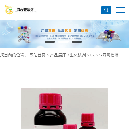
您当前的位置：
网站首页
>
产品展厅
>
生化试剂
>
1,2,3,4-四氢喹啉