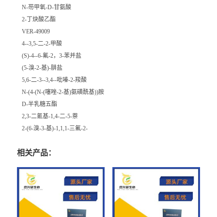
N-芴甲氧-D-甘氨酸
2-丁炔酸乙酯
VER-49009
4--3,5-二-2-甲酸
(S)-4--6-氟-2，3-苯并盐
(5-溴-2-基)-肼盐
5,6-二-3--3,4--吡嗪-2-羧酸
N-(4-(N-(噻唑-2-基)氨磺酰基))胺
D-半乳糖五酯
2,3-二氰基-1,4-二-5-萘
2-(6-溴-3-基)-1,1,1-三氟-2-
相关产品：