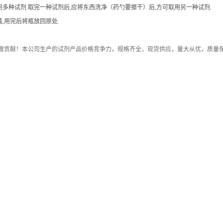
用多种试剂.取完一种试剂后,应将东西洗净（药勺要擦干）后,方可取用另一种试剂.
,用完后将瓶放回原处.
做贡献！本公司生产的试剂产品价格竞争力，规格齐全，现货供应，量大从优，质量