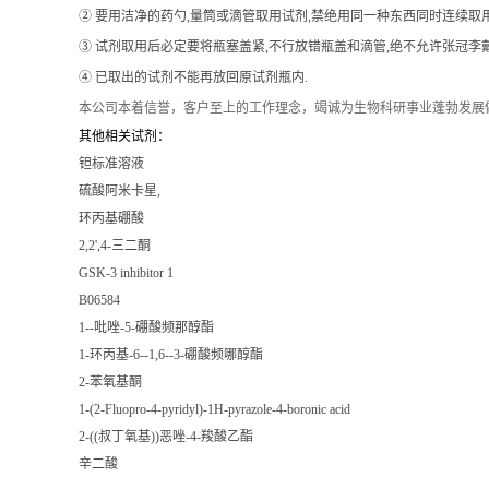
② 要用洁净的药勺,量筒或滴管取用试剂,禁绝用同一种东西同时连续取
③ 试剂取用后必定要将瓶塞盖紧,不行放错瓶盖和滴管,绝不允许张冠李戴
④ 已取出的试剂不能再放回原试剂瓶内.
本公司本着信誉
，客户至上的工作理念，竭诚为生物科研事业蓬勃发展
其他相关试剂：
钽标准溶液
硫酸阿米卡星,
环丙基硼酸
2,2',4-三二酮
GSK-3 inhibitor 1
B06584
1--吡唑-5-硼酸频那醇酯
1-环丙基-6--1,6--3-硼酸频哪醇酯
2-苯氧基酮
1-(2-Fluopro-4-pyridyl)-1H-pyrazole-4-boronic acid
2-((叔丁氧基))恶唑-4-羧酸乙酯
辛二酸