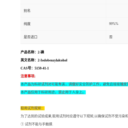
别名
99%%
纯度
是否进口
否
产品名称：2-碘
英文名称：2-Iodobenzylalcohol
CAS号：5159-41-1
注意事项
:
本产品为科研试剂对可能有害，请做好安全防护工作，避免直接接触皮
本产品仅用于科研用途，禁止用于人身上。
取用试剂规矩：
为了达到的试验成果
,取用试剂时应遵守以下规矩,以确保试剂不受污染
① 试剂不能与手触摸.