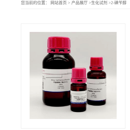
您当前的位置：
网站首页
>
产品展厅
>
生化试剂
>
2-碘苄醇