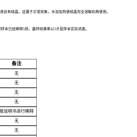
洗涤液会有结晶，这属于正常现象，水浴加热使结晶完全溶解后再使用。
时样本已经稀释5倍，最终结果乘以5才是样本实际浓度
。
备注
无
无
无
无
按说明书进行稀释
无
无