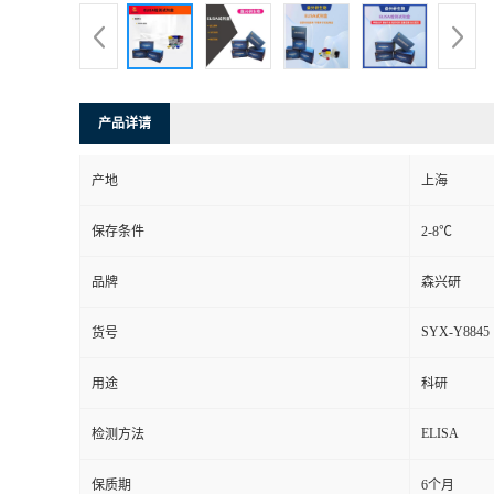
产品详请
产地
上海
保存条件
2-8℃
品牌
森兴研
SYX-Y8845
货号
用途
科研
ELISA
检测方法
保质期
6个月