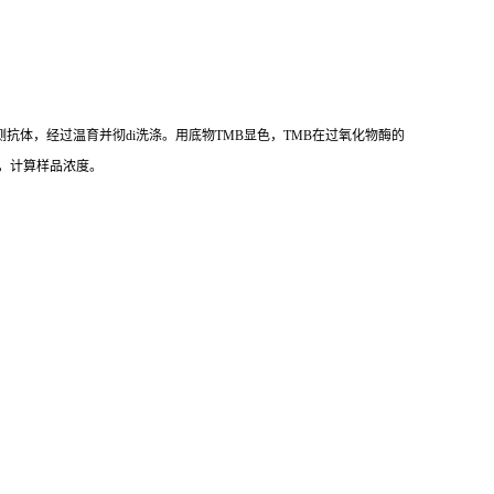
测抗体，经过温育并彻di洗涤。用底物TMB显色，TMB在过氧化物酶的
值），计算样品浓度。