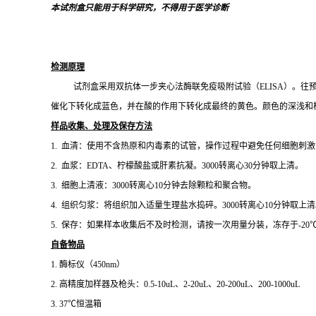
本试剂盒只能用于科学研究，不得用于医学诊断
检测原理
试剂盒采用双抗体一步夹心法酶联免疫吸附试验（
ELISA）。往
催化下转化成蓝色，并在酸的作用下转化成最终的黄色。颜色的深浅和
样品收集、处理及保存方法
1. 血清：使用不含热原和内毒素的试管，操作过程中避免任何细胞刺激
2. 血浆：EDTA、柠檬酸盐或肝素抗凝。3000转离心30分钟取上清。
3. 细胞上清液：3000转离心10分钟去除颗粒和聚合物。
4. 组织匀浆：将组织加入适量生理盐水捣碎。3000转离心10分钟取上
5. 保存：如果样本收集后不及时检测，请按一次用量分装，冻存于-2
自备物品
1.
酶标仪（
450nm）
2.
高精度加样器及枪头：
0.5-10uL、2-20uL、20-200uL、200-1000uL
3. 37℃恒温箱