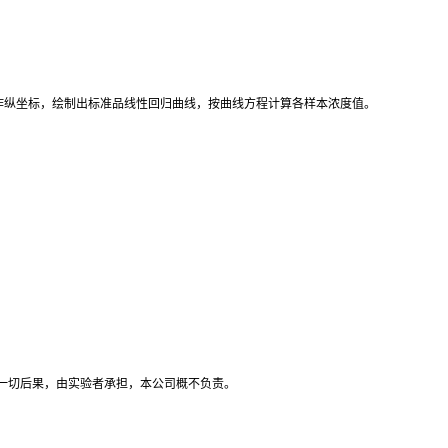
D值作纵坐标，绘制出标准品线性回归曲线，按曲线方程计算各样本浓度值。
。
一切后果，由实验者承担，本公司概不负责。