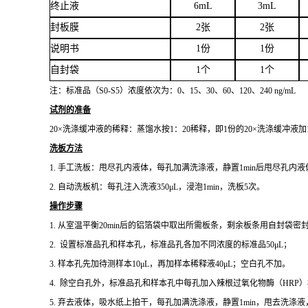
终止液
6mL
3mL
封板膜
2张
2张
说明书
1份
1份
自封袋
1个
1个
注：标准品（
S0-S5）浓度
依次为：0、15、30、60、120、240 ng/mL
试剂的准备
20×洗涤缓冲液的稀释：蒸馏水按1：20稀释，即1份的20×洗涤缓冲液加
洗板方法
1.
手工洗板：甩尽孔内液体，每孔加满洗涤液，静置
1min后甩尽孔内
2.
自动洗板机：每孔注入洗液
350μL，浸泡1min，洗板5次。
操作步骤
1.
从室温平衡
20min后的铝箔袋中取出所需板条，剩余板条用自封袋密
2. 设置标准品孔和样本孔
，标准品孔各加不同浓度的标准品
50μL；
3.
样本孔先加
待测样本10μL，再加样本稀释液40μL；空白孔不加。
4. 除空白孔外，
标准品孔和样本孔中每孔加入辣根过氧化物酶（
HRP
5.
弃去液体，吸水纸上拍干，每孔加满洗涤液，静置
1min，甩去洗