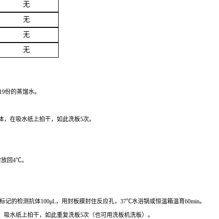
无
无
无
无
19份的蒸馏水。
液体，在吸水纸上拍干，如此洗板5次。
封放回4℃。
）标记的检测抗体100μL，用封板膜封住反应孔，37℃水浴锅或恒温箱温育60min。
涤液，吸水纸上拍干，如此重复洗板5次（也可用洗板机洗板）。