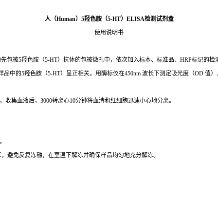
人
（
Human
）
5
羟色胺（
5-HT
）
ELISA检测试剂盒
使用说明书
预先包被
5
羟色胺（
5-HT
）
抗体的包被微孔中，依次加入标本、标准品、
HRP标记的检
样品中的
5
羟色胺（
5-HT
）
呈正相关。用酶标仪在
450nm 波长下测定吸光度（OD 
，收集血液后，3000转离心10分钟将血清和红细胞迅速小心地分离。
清。
0℃，避免反复冻融，在室温下解冻并确保样品均匀地充分解冻。