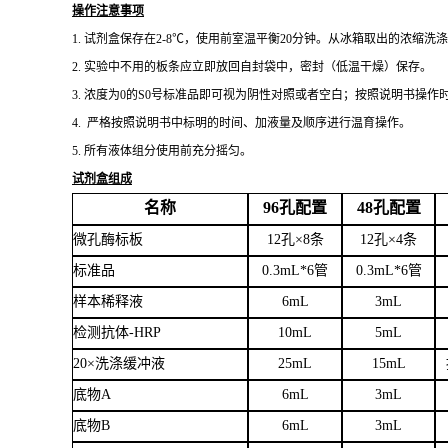
操作注意事项
1.
试剂盒保存在
2-8℃，使用前室温平衡20分钟。从冰箱取出的浓缩
2.
实验中不用的板条应立即放回自封袋中，密封（低温干燥）保存。
3.
浓度为
0的S0号标准品即可视为阴性对照或者空白；按照说明书操作
4. 严格按照说明书中标明的时间、加液量及顺序进行温育操作。
5.
所有液体组分使用前充分摇匀。
试剂盒组成
名称
96孔配置
48孔配置
微孔酶标板
12孔×8条
12孔×4条
标准品
0.3mL*6管
0.3mL*6管
样本稀释液
6
mL
3
mL
检测抗体
-HRP
10mL
5mL
20×洗涤缓冲液
25mL
15mL
底物
A
6mL
3mL
底物
B
6mL
3mL