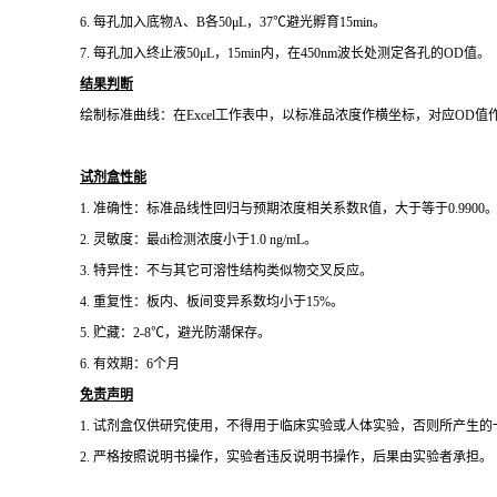
6.
每孔加入底物
A、B各50μL，37℃避光孵育15min。
7.
每孔加入终止液
50μL，15min内，在450nm波长处测定各孔的OD值。
结果判断
绘制标准曲线：在
Excel工作表中，以标准品浓度作横坐标，对应O
试剂盒性能
1.
准确性：标准品线性回归与预期浓度相关系数
R值，大于等于0.9900
2.
灵敏度：最di检测浓度小于
1.0 ng/mL。
3.
特异性：不与其它可溶性结构类似物交叉反应。
4.
重复性：板内、板间变异系数均小于
15%。
5.
贮藏：
2-8℃，避光防潮保存。
6.
有效期：
6个月
免责声明
1.
试剂盒仅供研究使用，不得用于临床实验或
人体实验，否则所产生的
2.
严格按照说明书操作，实验者违反说明书操作，后果由实验者承担。