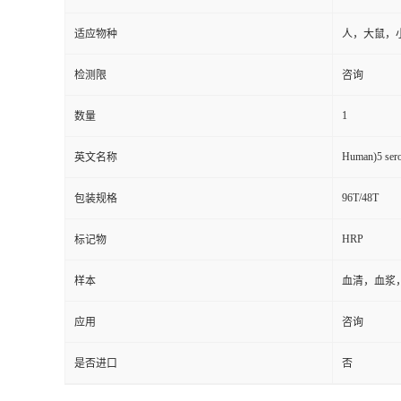
适应物种
人，大鼠，
检测限
咨询
1
数量
Human)5 sero
英文名称
96T/48T
包装规格
HRP
标记物
样本
血清，血浆
应用
咨询
是否进口
否